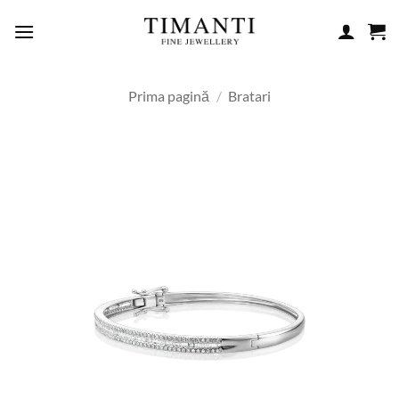
Skip
to
content
Prima pagină
/
Bratari