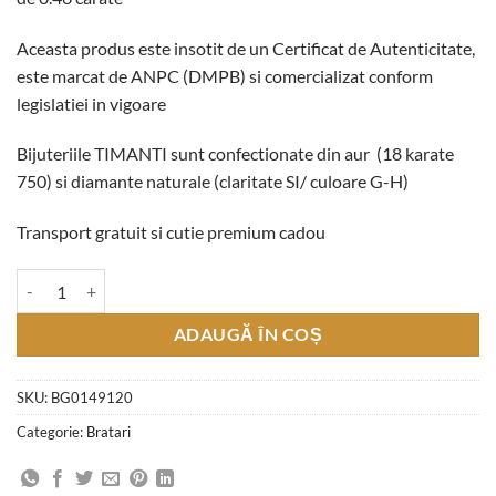
Aceasta produs este insotit de un Certificat de Autenticitate,
este marcat de ANPC (DMPB) si comercializat conform
legislatiei in vigoare
Bijuteriile TIMANTI sunt confectionate din aur (18 karate
750) si diamante naturale (claritate SI/ culoare G-H)
Transport gratuit si cutie premium cadou
Cantitate Bratara Fixa "Bangle" cu Diamante Round Cut 0.43 CT si Di
ADAUGĂ ÎN COȘ
SKU:
BG0149120
Categorie:
Bratari