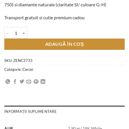
750) si diamante naturale (claritate SI/ culoare G-H)
Transport gratuit si cutie premium cadou
Cantitate Cercei cu Tortita din Aur Alb 18K si Diamante 0.37 CT
ADAUGĂ ÎN COȘ
SKU:
ZENC3733
Categorie:
Cercei
INFORMAȚII SUPLIMENTARE
AUR
1.90 gr/ 18K White