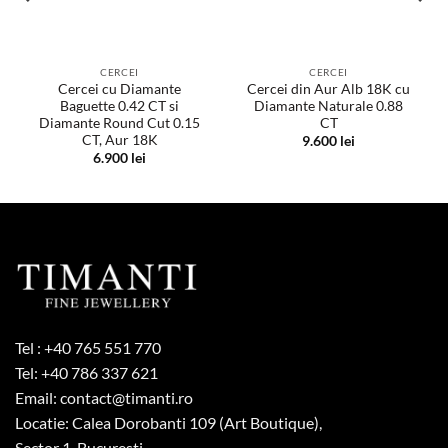
CERCEI
CERCEI
Cercei cu Diamante
Cercei din Aur Alb 18K cu
Baguette 0.42 CT si
Diamante Naturale 0.88
Diamante Round Cut 0.15
CT
CT, Aur 18K
9.600
lei
6.900
lei
Tel :
+40 765 551 770
Tel:
+40 786 337 621
Email:
contact@timanti.ro
Locatie: Calea Dorobanti 109 (Art Boutique),
Sector 1, Bucuresti