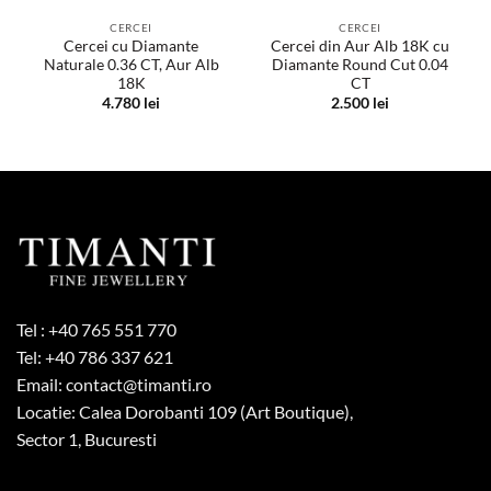
CERCEI
CERCEI
Cercei cu Diamante
Cercei din Aur Alb 18K cu
Naturale 0.36 CT, Aur Alb
Diamante Round Cut 0.04
18K
CT
4.780
lei
2.500
lei
Tel :
+40 765 551 770
Tel:
+40 786 337 621
Email:
contact@timanti.ro
Locatie: Calea Dorobanti 109 (Art Boutique),
Sector 1, Bucuresti