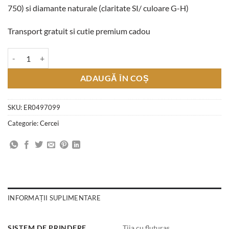
750) si diamante naturale (claritate SI/ culoare G-H)
Transport gratuit si cutie premium cadou
Cantitate Cercei Illusion cu Diamante Naturale 0.37 CT, Aur Roz 18K
ADAUGĂ ÎN COȘ
SKU:
ER0497099
Categorie:
Cercei
INFORMAȚII SUPLIMENTARE
SISTEM DE PRINDERE
Tija cu fluturas