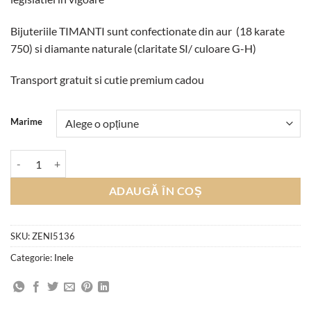
Bijuteriile TIMANTI sunt confectionate din aur (18 karate
750) si diamante naturale (claritate SI/ culoare G-H)
Transport gratuit si cutie premium cadou
Marime
Cantitate Inel de Logodna cu 1 Diamant Solitaire 0.30 CT si 40 Diaman
ADAUGĂ ÎN COȘ
SKU:
ZENI5136
Categorie:
Inele