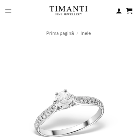
Skip
to
content
Prima pagină
/
Inele