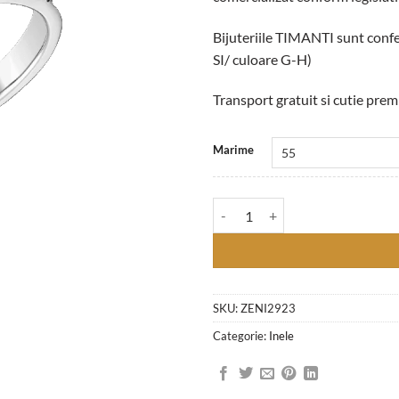
Bijuteriile TIMANTI sunt confe
SI/ culoare G-H)
Transport gratuit si cutie pr
Marime
Cantitate Inel Semi-Eternity cu D
SKU:
ZENI2923
Categorie:
Inele