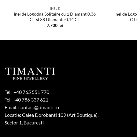
INELE
Inel de Logodna Solitaire cu 1 Diamant 0.36
Inel de Log
CT si 38 Diamante 0.14 CT
CT 
7.700
lei
Tel :
+40 765 551 770
Tel:
+40 786 337 621
Email:
contact@timanti.ro
Locatie: Calea Dorobanti 109 (Art Boutique),
Sector 1, Bucuresti