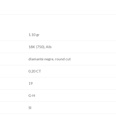
1.10 gr
18K (750), Alb
diamante negre, round cut
0.20 CT
19
G-H
SI