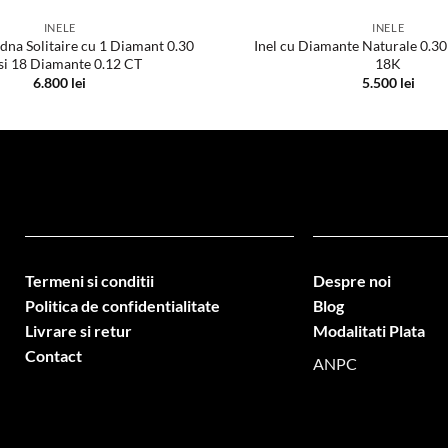
INELE
INELE
odna Solitaire cu 1 Diamant 0.30
Inel cu Diamante Naturale 0.30
si 18 Diamante 0.12 CT
18K
6.800
lei
5.500
lei
Termeni si conditii
Despre noi
Politica de confidentialitate
Blog
Livrare si retur
Modalitati Plata
Contact
ANPC