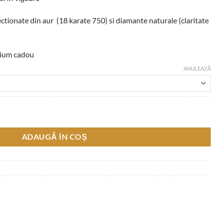
ctionate din aur (18 karate 750) si diamante naturale (claritate
emium cadou
ANULEAZĂ
iamante Negre de 0.20 CT, Aur 18K
ADAUGĂ ÎN COȘ