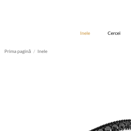
Skip
to
content
Inele
Cercei
Prima pagină
/
Inele