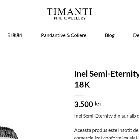
Brățări
Pandantive & Coliere
Blog
De
Inel Semi-Eternit
18K
3.500
lei
Inel Semi-Eternity din aur alb 
Aceasta produs este insotit de
comercializat conform legislati