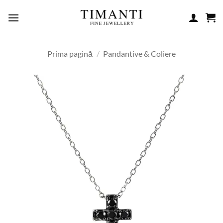
Skip
to
content
Prima pagină
/
Pandantive & Coliere