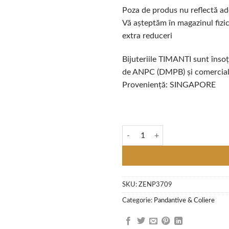
Poza de produs nu reflectă ade
Vă așteptăm în magazinul fizic
extra reduceri
Bijuteriile TIMANTI sunt însoți
de ANPC (DMPB) și comercializ
Proveniență: SINGAPORE
Cantitate Pandantiv 'Flower' cu 
SKU:
ZENP3709
Categorie:
Pandantive & Coliere