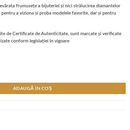
vărata frumusețe a bijuteriei și nici strălucirea diamantelor
 pentru a viziona și proba modelele favorite, dar și pentru
te de Certificate de Autenticitate, sunt marcate și verificate
ate conform legislației în vigoare
Diamante Naturale 0.15 CT, Aur Roz 18K
ADAUGĂ ÎN COȘ