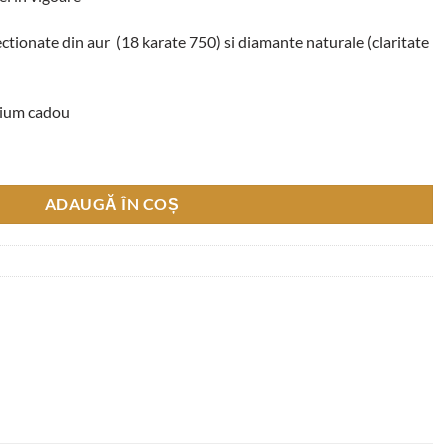
ctionate din aur (18 karate 750) si diamante naturale (claritate
emium cadou
n" cu Diamante Round Cut 0.90 CT, Aur Alb 18K
ADAUGĂ ÎN COȘ