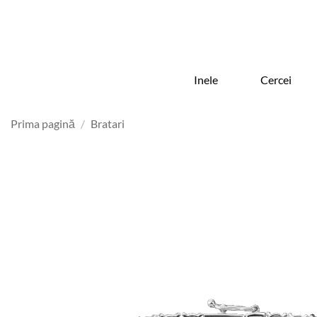
Skip
to
content
Inele
Cercei
Prima pagină
/
Bratari