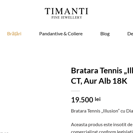
Brățări
Pandantive & Coliere
Blog
De
Bratara Tennis „I
CT, Aur Alb 18K
19.500
lei
Bratara Tennis „Illusion” cu 
Aceasta produs este insotit de
comercializat conform legislati